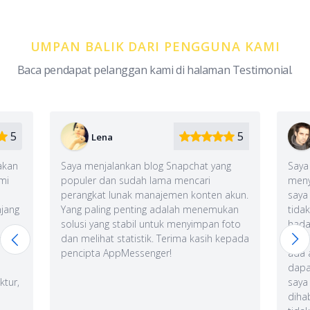
UMPAN BALIK DARI PENGGUNA KAMI
Baca pendapat pelanggan kami di halaman Testimonial.
5
5
Dimitar
apchat yang
Saya tidak bisa mengatakan bahwa saya
mencari
menyetujui metode pendidikan ini, tetapi
n konten akun.
saya memiliki sembilan anak, sehingga
ah menemukan
tidak ada dilema etika yang bisa saya
menyimpan foto
hadapi :)) Aplikasi ini memiliki kemampuan
ima kasih kepada
untuk mengikuti secara simultan di mana
ada anak-anak, dan gerakan mereka
dapat diikuti dalam satu kartu. Ketika
saya menghitung waktu yang
dihabiskannya, saya menyesal karena